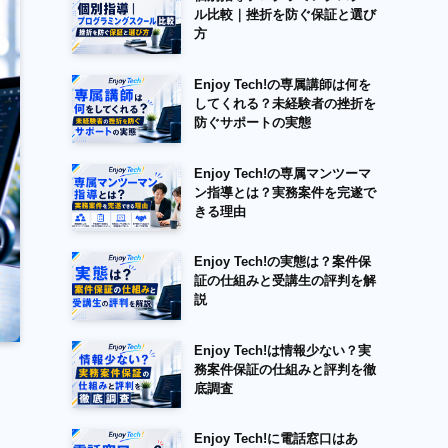
ル比較｜挫折を防ぐ保証と選び
方
Enjoy Tech!の専属講師は何を
してくれる？未経験者の挫折を
防ぐサポートの実態
Enjoy Tech!の専属マンツーマ
ン指導とは？実務案件を完遂で
きる理由
Enjoy Tech!の実態は？案件保
証の仕組みと受講生の評判を解
説
Enjoy Tech!は情報少ない？実
務案件保証の仕組みと評判を徹
底調査
Enjoy Tech!に電話窓口はあ