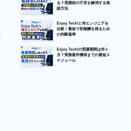
る？受講前の不安を解消する相
談方法
Enjoy Tech!と侍エンジニアを
比較！最短で初報酬を得るため
の判断基準
Enjoy Tech!の受講期間は何ヶ
月？実務案件獲得までの最短ス
ケジュール